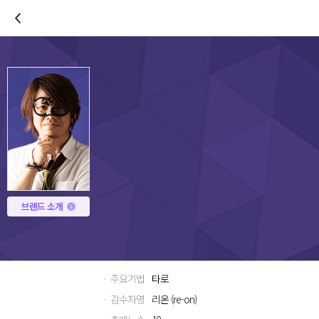
이전
브랜드 소개
· 주요기법
타로
· 감수자명
리온 (re-on)