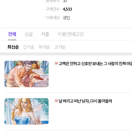
· 총메뉴수
10
· 구매건수
4,533
· 이용대상
성인
전체
싱글
커플
이별/연애고민
최신순
인기순
저가순
고가순
고백은 안하고 신호만 보내는 그 사람의 진짜 마
날 버리고 떠난 남자, 다시 돌아올까