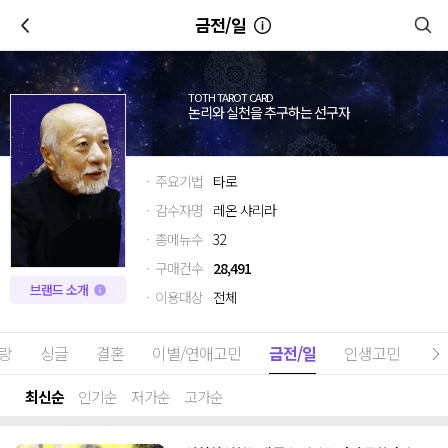
이전
금전/일
TOTH TAROT CARD
논리와 실천을 추구하는 선구자
· 주요기법
타로
· 감수자명
레온 샤리라
· 총메뉴수
32
· 구매건수
28,491
브랜드 소개
· 이용대상
전체
랑
싱글
결혼
이별/연애고민
금전/일
인생고민
최신순
인기순
저가순
고가순