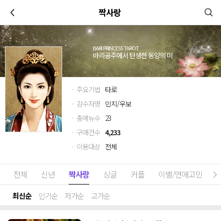
이전
짝사랑
BARI PRINCESS TAROT
바리공주에서 탄생한 동양의 미
· 주요기법
타로
· 감수자명
민지/우보
· 총메뉴수
23
· 구매건수
4,233
· 이용대상
전체
전체
신년
짝사랑
싱글
커플
이별/연애고민
최신순
인기순
저가순
고가순