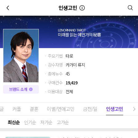
이전
인생고민
LENORMAND TAROT
미래를 읽는 예언가의 秘書
· 주요기법
타로
· 감수자명
카가미 류지
· 총메뉴수
45
· 구매건수
19,419
브랜드 소개
· 이용대상
전체
글
커플
결혼
이별/연애고민
금전/일
인생고민
최신순
인기순
저가순
고가순