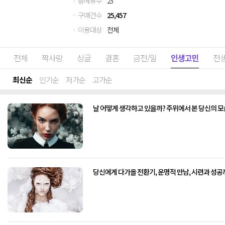
· 총메뉴수
23
· 구매건수
25,457
· 이용대상
전체
전체
짝사랑
싱글
결혼
금전/일
인생고민
전
최신순
인기순
저가순
고가순
날 어떻게 생각하고 있을까? 주위에서 본 당신의 모
당신에게 다가올 전환기, 운명적 만남, 시련과 성공