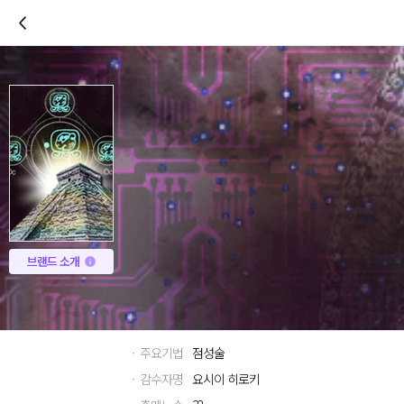
이전
브랜드 소개
· 주요기법
점성술
· 감수자명
요시이 히로키