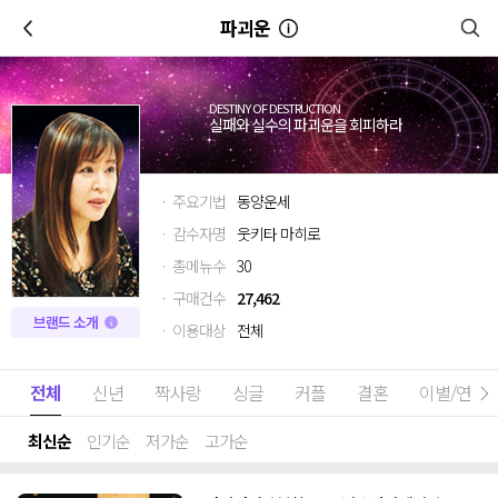
이전
파괴운
DESTINY OF DESTRUCTION
실패와 실수의 파괴운을 회피하라
· 주요기법
동양운세
· 감수자명
웃키타 마히로
· 총메뉴수
30
· 구매건수
27,462
브랜드 소개
· 이용대상
전체
전체
신년
짝사랑
싱글
커플
결혼
이별/연애
최신순
인기순
저가순
고가순