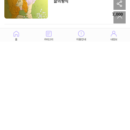
sh
삶의 방식
to
7,000
상대의 마음이 파괴되기 전에! 본심 확인
13,000
날 좋아하는 사람? 나도 모르게 시작되는 사랑
6,000
Go? Stop? 고민을 파괴하는 비즈니스 분석서
9,000