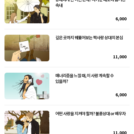
속내
6,000
깊은 곳까지 꿰뚫어보는 짝사랑 상대의 본심
11,000
매너리즘을 느낄 때, 이 사랑 계속할 수
있을까?
6,000
어떤 사랑을 지켜야 할까? 불륜상대 or 배우자
11,000