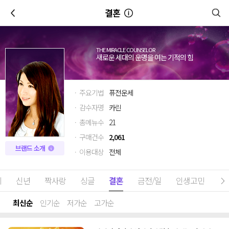
이전
결혼
THE MIRACLE COUNSELOR
새로운 세대의 운명을 여는 기적의 힘
· 주요기법
퓨전운세
· 감수자명
카린
· 총메뉴수
21
· 구매건수
2,061
브랜드 소개
· 이용대상
전체
체
신년
짝사랑
싱글
결혼
금전/일
인생고민
최신순
인기순
저가순
고가순