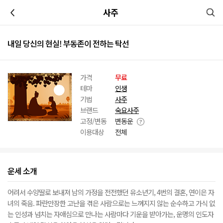
이전
사주
내일 당신의 현실! 부동존이 전하는 탁선
가격
무료
테마
인생
기법
사주
브랜드
숙요사주
고정/변동
변동운
이용대상
전체
운세 소개
어려서 수양딸로 보내져 남의 가정을 전전했던 유소년기, 4번의 결혼, 연이은 자
녀의 죽음. 파란만장한 고난을 겪은 사람으로는 느껴지지 않는 순수하고 가식 없
는 인성과 넘치는 자애심으로 만나는 사람마다 기운을 받아가는, 운명의 인도자