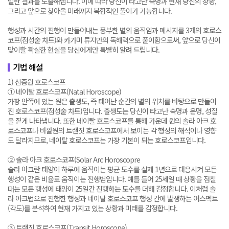
밀한 결과를 도출해냅니다. 이에 따라 당신이 타고난 숙명과 현재 당신의 상황,
그리고 앞으로 찾아올 미래까지 복합적인 풀이가 가능합니다.
행성과 시간의 진행이 만들어내는 풍부한 별의 움직임과 메시지를 3개의 호로스
코프(점성술 차트)와 카가미 류지만의 독해력으로 풀이함으로써, 앞으로 당신이
맞이할 확실한 현실을 당신에게만 특별히 알려 드립니다.
기법 해설
1) 삼중원 호로스코프
① 네이탈 호로스코프(Natal Horoscope)
가장 안쪽에 있는 원은 출생도, 즉 태어난 순간의 별의 위치를 바탕으로 만들어
진 호로스코프(점성술 차트)입니다. 출생도는 당신이 타고난 숙명과 운명, 성질
을 짙게 나타냅니다. 또한 네이탈 호로스코프를 통해 가운데 원의 솔라 아크 호
로스코프나 바깥원의 트랜짓 호로스코프에서 보이는 각 행성의 해석이나 영향
도 달라지므로, 네이탈 호로스코프는 가장 기본이 되는 호로스코프입니다.
② 솔라 아크 호로스코프(Solar Arc Horoscopre
솔라 아크란 태양이 하루에 움직이는 평균 도수를 실제 1년으로 대응시켜 모든
행성이 같은 비율로 움직이는 진행법입니다. 예를 들어 25세일 때 상황을 점칠
때는 모든 행성에 태양이 25일간 진행하는 도수를 더해 감정합니다. 이처럼 솔
라 아크법으로 진행한 행성과 네이탈 호로스코프 행성 간에 발생하는 어스펙트
(각도)를 분석하여 현재 가지고 있는 상황과 미래를 감정합니다.
③ 트랜짓 호로스코프(Transit Horoscope)