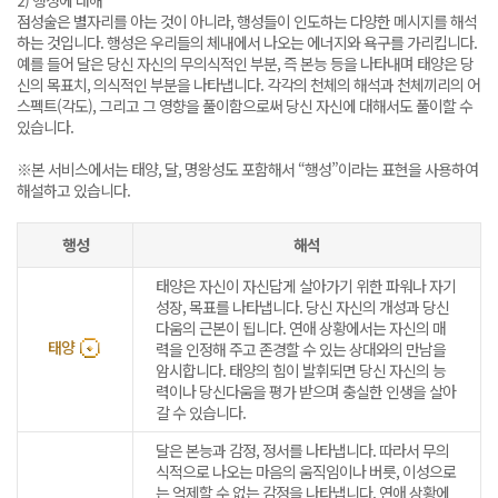
2) 행성에 대해
점성술은 별자리를 아는 것이 아니라, 행성들이 인도하는 다양한 메시지를 해석
하는 것입니다. 행성은 우리들의 체내에서 나오는 에너지와 욕구를 가리킵니다.
예를 들어 달은 당신 자신의 무의식적인 부분, 즉 본능 등을 나타내며 태양은 당
신의 목표치, 의식적인 부분을 나타냅니다. 각각의 천체의 해석과 천체끼리의 어
스펙트(각도), 그리고 그 영향을 풀이함으로써 당신 자신에 대해서도 풀이할 수
있습니다.
※본 서비스에서는 태양, 달, 명왕성도 포함해서 “행성”이라는 표현을 사용하여
해설하고 있습니다.
행성
해석
태양은 자신이 자신답게 살아가기 위한 파워나 자기
성장, 목표를 나타냅니다. 당신 자신의 개성과 당신
다움의 근본이 됩니다. 연애 상황에서는 자신의 매
태양
력을 인정해 주고 존경할 수 있는 상대와의 만남을
암시합니다. 태양의 힘이 발휘되면 당신 자신의 능
력이나 당신다움을 평가 받으며 충실한 인생을 살아
갈 수 있습니다.
달은 본능과 감정, 정서를 나타냅니다. 따라서 무의
식적으로 나오는 마음의 움직임이나 버릇, 이성으로
는 억제할 수 없는 감정을 나타냅니다. 연애 상황에