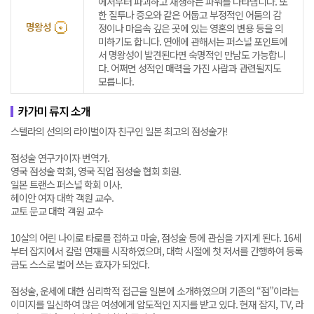
에서부터 파괴하고 재생하는 파워를 나타냅니다. 또
한 질투나 증오와 같은 어둡고 부정적인 어둠의 감
명왕성
정이나 마음속 깊은 곳에 있는 영혼의 변용 등을 의
미하기도 합니다. 연애에 관해서는 퍼스널 포인트에
서 명왕성이 발견된다면 숙명적인 만남도 가능합니
다. 어쩌면 성적인 매력을 가진 사람과 관련될지도
모릅니다.
카가미 류지 소개
스텔라의 선의의 라이벌이자 친구인 일본 최고의 점성술가!
점성술 연구가이자 번역가.
영국 점성술 학회, 영국 직업 점성술 협회 회원.
일본 트랜스 퍼스널 학회 이사.
헤이안 여자 대학 객원 교수.
교토 문교 대학 객원 교수
10살의 어린 나이로 타로를 접하고 마술, 점성술 등에 관심을 가지게 된다. 16세
부터 잡지에서 칼럼 연재를 시작하였으며, 대학 시절에 첫 저서를 간행하여 등록
금도 스스로 벌어 쓰는 효자가 되었다.
점성술, 운세에 대한 심리학적 접근을 일본에 소개하였으며 기존의 “점”이라는
이미지를 일신하여 많은 여성에게 압도적인 지지를 받고 있다. 현재 잡지, TV, 라