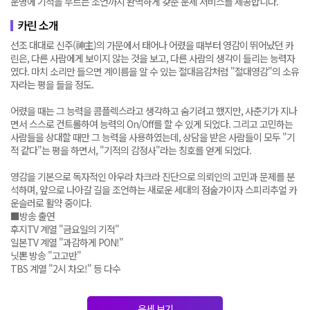
운명에 기적을 부르는 조언까지 완벽하게 갖춘 운세 서비스를 제공합니다.
카린 소개
선조 대대로 신주(神主)의 가문에서 태어나 어렸을 때부터 영감이 뛰어났던 카
린은, 다른 사람에게 보이지 않는 것을 보고, 다른 사람의 생각이 들리는 능력자
였다. 마치 소리만 들으면 계이름을 알 수 있는 절대음감처럼 "절대영감"의 소유
자라는 평을 들을 정도.
어렸을 때는 그 능력을 콤플렉스라고 생각하고 숨기려고 했지만, 사춘기가 지나
면서 스스로 컨트롤하여 능력의 On/Off를 할 수 있게 되었다. 그리고 고민하는
사람들을 상대할 때만 그 능력을 사용하였는데, 상담을 받은 사람들이 모두 "기
적 같다"는 평을 하면서, "기적의 감정사"라는 칭호를 얻게 되었다.
영감을 기본으로 독자적인 아우라 차크라 진단으로 의뢰인의 고민과 문제를 분
석하며, 앞으로 나아갈 길을 조언하는 새로운 세대의 점술가이자 스피리추얼 카
운슬러로 활약 중이다.
■방송 출연
후지TV 계열 "금요일의 기적"
일본TV 계열 "과감하게 PON!"
닛뽄 방송 "고고반"
TBS 계열 "2시 차오!" 등 다수
운세 보기