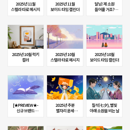
2025년 11월
2025년 11월
달님! 제 소원
스텔라 타로 메시지
보이드 타임 캘린더
들어줄 거죠?
12별자리가 비는
소원은?
2025년 10월 럭키
2025년 10월
2025년 10월
컬러
스텔라 타로 메시지
보이드 타임 캘린더
[★PREVIEW★-
2025년 추분
칠석(七夕), 별빛
신규 브랜드
별자리 운세
아래 소원을 비는 날
엿보기] 당신에게
(+초성퀴즈 맞추면
전하는 신의 메시지
20%할인쿠폰에
‘세피로트 수비술’
스타벅스