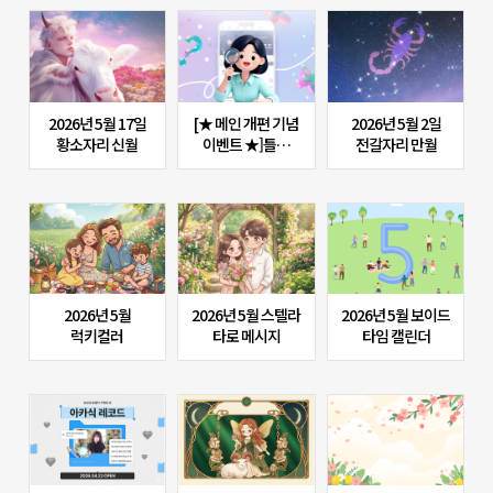
소개합니다!
2026년 5월 17일
[★ 메인 개편 기념
2026년 5월 2일
황소자리 신월
이벤트 ★]틀린
전갈자리 만월
그림 찾기? NO!
'좋은' 그림 찾기!
2026년 5월
2026년 5월 스텔라
2026년 5월 보이드
럭키컬러
타로 메시지
타임 캘린더