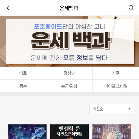
이전
운세백과
타로
점성술
사주
풍수
손금/관상
라이프 스타일