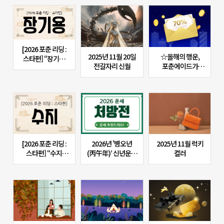
해몽까지 보고
가세요!)
[2026 포춘 리딩 :
2025년 11월 20일
☆올해의 행운,
스타편] “장기용
전갈자리 신월
포춘에이드가
신년사주 분석: 꽃이
선물합니다 (댓글
지고 열매가 맺히는
이벤트)
해”
[2026 포춘 리딩 :
2026년 '병오년
2025년 11월 럭키
스타편] “수지
(丙午年)’ 신년운세
컬러
신년사주 분석:
처방전!(1탄)
타고난
외유내강형의
운명과 사랑, 그리고
대성 기운은?”