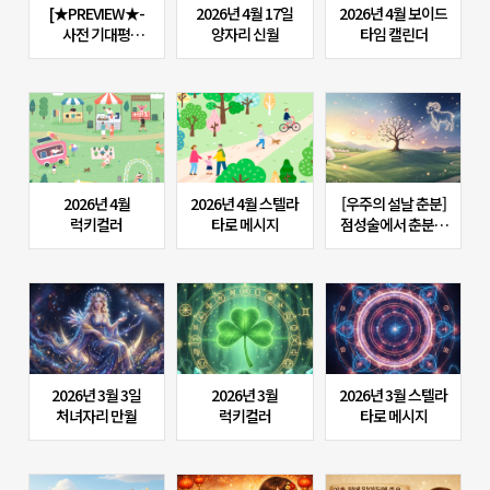
[★PREVIEW★-
2026년 4월 17일
2026년 4월 보이드
사전 기대평
양자리 신월
타임 캘린더
이벤트] 세상의
모든 기록, '아카식
레코드'가 말하는
당신의 운명은?
(4/22 OPEN★)
2026년 4월
2026년 4월 스텔라
[우주의 설날 춘분]
럭키컬러
타로 메시지
점성술에서 춘분이
중요한 이유는?
2026년 3월 3일
2026년 3월
2026년 3월 스텔라
처녀자리 만월
럭키컬러
타로 메시지