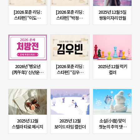
[2026 포춘 리딩 :
[2026 포춘 리딩 :
2025년 12월 5일
스타편] “이도현,
스타편] “박정민,
쌍둥이자리 만월
2026년 사주명리학
2026년 토정비결
: 큰 욕심을 버리고
총운: 차분한 성장과
작은 성취에 집중!”
기회의 해”
2026년 '병오년
[2026 포춘 리딩 :
2025년 12월 럭키
(丙午年)’ 신년운세
스타편] “김우빈
컬러
처방전!(2탄)
2026 운세 리포트:
흔들려도 흐름은
오른다”
2025년 12월
2025년 12월
소설(小雪) 맞이
스텔라 타로 메시지
보이드 타임 캘린더
첫눈의 추억 댓글
이벤트 OPEN!
(+신비로운 눈