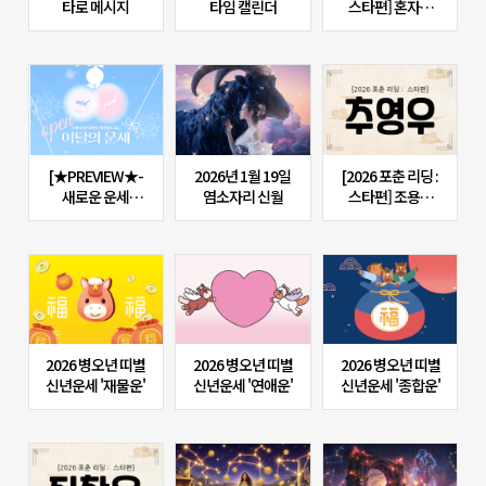
타로 메시지
타임 캘린더
스타편] 혼자가
편한 사람?
변우석의 2026년
신년운세
[★PREVIEW★-
2026년 1월 19일
[2026 포춘 리딩 :
새로운 운세
염소자리 신월
스타편] 조용히
엿보기] 세상에
흐름이 바뀐다,
없는 운세의 등장!
추영우의 2026년
스텔라 미드포인트
신년운세
점성술 이달의 운세
(1/25 OPEN★)
2026 병오년 띠별
2026 병오년 띠별
2026 병오년 띠별
신년운세 '재물운'
신년운세 '연애운'
신년운세 '종합운'