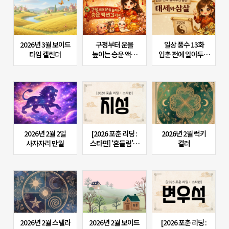
2026년 3월 보이드
구정부터 운을
일상 풍수 13화
타임 캘린더
높이는 승운 액션
입춘 전에 알아두면
3가지
좋은 태세와 삼살
2026년 2월 2일
[2026 포춘 리딩 :
2026년 2월 럭키
사자자리 만월
스타편] ‘흔들림’만
컬러
조심하면? 지성의
2026년 신년운세
2026년 2월 스텔라
2026년 2월 보이드
[2026 포춘 리딩 :