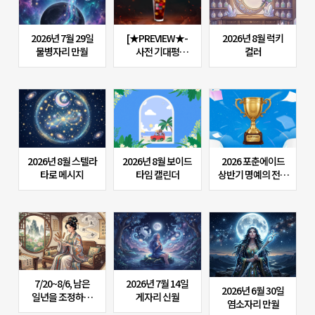
2026년 7월 29일
[★PREVIEW★-
2026년 8월 럭키
물병자리 만월
사전 기대평
컬러
이벤트] 신규
브랜드 <엔젤릭 룬
> 기대평 남기고
커피 받아가세요!
2026년 8월 스텔라
2026년 8월 보이드
2026 포춘에이드
타로 메시지
타임 캘린더
상반기 명예의 전당
& 댓글 이벤트 (전원
1,000P 지급)
7/20~8/6, 남은
2026년 7월 14일
2026년 6월 30일
일년을 조정하는
게자리 신월
염소자리 만월
여름의 토용