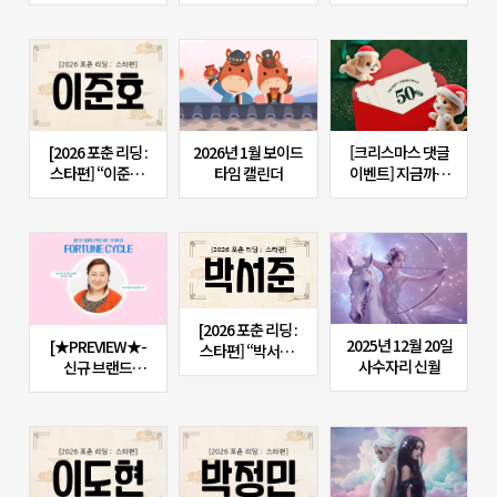
[2026 포춘 리딩 :
2026년 1월 보이드
[크리스마스 댓글
스타편] “이준호,
타임 캘린더
이벤트] 지금까지
2026년 당신의
가장 만족스러웠던
사랑과 결혼을
‘인생운세’를
예언하다!래 :
추천해주세요★
타이밍은 당신의
편”
[2026 포춘 리딩 :
2025년 12월 20일
[★PREVIEW★-
스타편] “박서준,
사수자리 신월
신규 브랜드
2026년 12개월을
엿보기] 새로운
관통하는 미래 :
세대의 운명을 여는
시련 속에서
기적의 힘
성장하는 한 해”
‘포춘사이클'
(12/25 OPEN★)