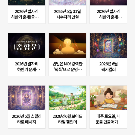
2026년 별자리
2026년 5월 31일
2026년 별자리
하반기 운세(금전운
사수자리 만월
하반기 운세
&비즈니스운)
(연애운)
2026년 별자리
빈말은 NO! 강력한
2026년 6월
하반기 운세
'팩폭'으로 운명을
럭키컬러
(종합운)
전하는 K-팩트 사주
OPEN!
2026년 6월 스텔라
2026년 6월 보이드
매주 토요일, 내
타로 메시지
타임 캘린더
운을 만들어가는
치트키 <주간 개운
가이드>를