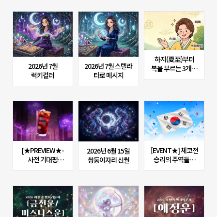
OPEN!
하지(夏至)부터
2026년 7월
2026년 7월 스텔라
복을 부르는 3개의
럭키컬러
타로 메시지
개운(開運) 액션
[★PREVIEW★-
[EVENT★] 체코전
2026년 6월 15일
사전 기대평
승리의 주역들의
쌍둥이자리 신월
이벤트] 인도
운세보고, 승리 축하
신화의 지혜,
댓글 쓰면 1,000p
'카마라의 신탁'
지급!
기대평 남기고 커피
받자!