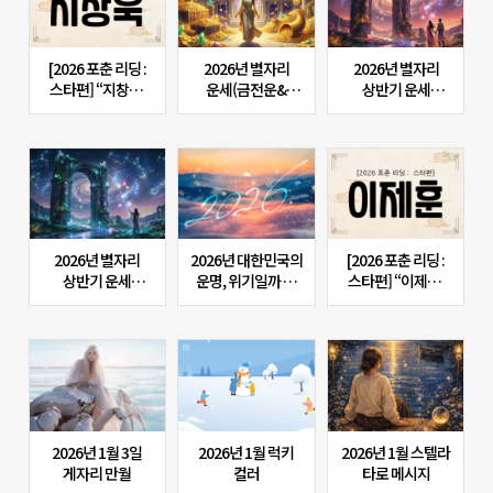
[2026 포춘 리딩 :
2026년 별자리
2026년 별자리
스타편] “지창욱,
운세(금전운&
상반기 운세
산명학으로 보는
비즈니스운)
(연애운)
2026년 운세
총정리｜연애·일·
재물, 인생 전환의
해”
2026년 별자리
2026년 대한민국의
[2026 포춘 리딩 :
상반기 운세
운명, 위기일까 vs
스타편] “이제훈,
(종합운)
기회일까
2026년 나를
단단하게 만드는
신년 운세”
2026년 1월 3일
2026년 1월 럭키
2026년 1월 스텔라
게자리 만월
컬러
타로 메시지