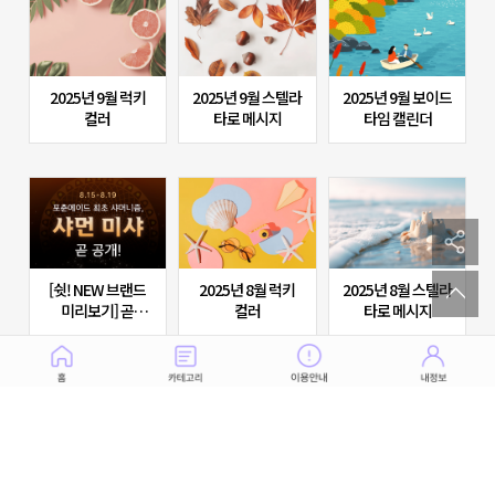
댓글 이벤트
카페라떼까지!)
(+참여시 1,000p)
2025년 9월 럭키
2025년 9월 스텔라
2025년 9월 보이드
컬러
타로 메시지
타임 캘린더
sh
to
[쉿! NEW 브랜드
2025년 8월 럭키
2025년 8월 스텔라
미리보기] 곧
컬러
타로 메시지
만나는 '샤먼 미샤'
수호령의 메시지
(+스타벅스 증정)
2025년 7월 25일
2025년 8월 보이드
2025년 7월 11일