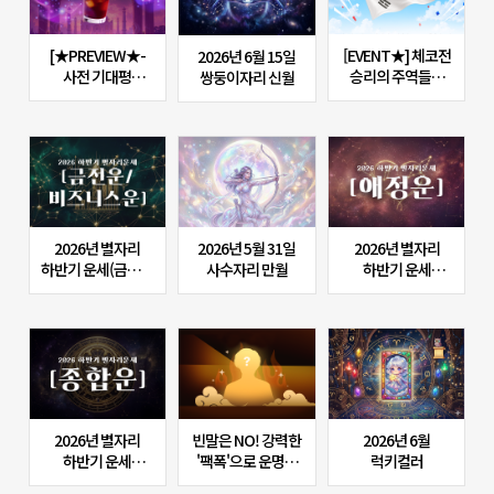
[★PREVIEW★-
[EVENT★] 체코전
2026년 6월 15일
사전 기대평
승리의 주역들의
쌍둥이자리 신월
이벤트] 인도
운세보고, 승리 축하
신화의 지혜,
댓글 쓰면 1,000p
'카마라의 신탁'
지급!
기대평 남기고 커피
받자!
2026년 별자리
2026년 5월 31일
2026년 별자리
하반기 운세(금전운
사수자리 만월
하반기 운세
&비즈니스운)
(연애운)
2026년 별자리
빈말은 NO! 강력한
2026년 6월
하반기 운세
'팩폭'으로 운명을
럭키컬러
(종합운)
전하는 K-팩트 사주