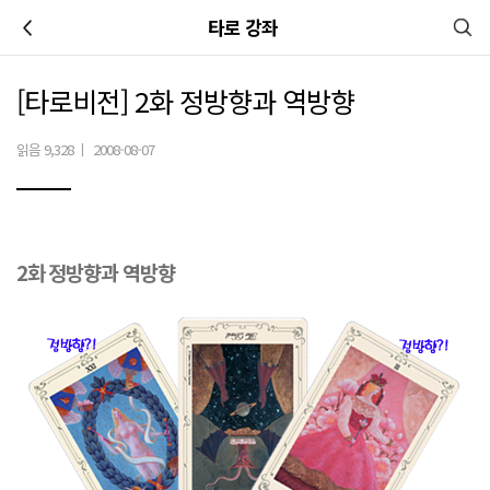
이전
타로 강좌
[타로비전] 2화 정방향과 역방향
읽음 9,328
|
2008-08-07
2화
정방향과 역방향