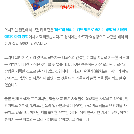
‘
타로라 불리는 카드 팩으로 즐기는 방법
’
을 기록한
역사적인 관점에서 보면 타로점은
에테이야의 방법
.
에서 시작되었습니다
그 당시에는 카드가 역방향으로 나왔을 때의 의
.
미가 각각 정해져 있었습니다
18
그러나
세기 전반의 것으로 보여지는 타로점의 간결한 방법을 자필로 기록한 시트에
.
는 역방향에 대한 인식은 찾아볼 수 없습니다
이것은 현존하는 가장 오래된 타로점의
.
(
),
방법을 기록한 것으로 알려져 있는 것입니다
그리고 마술결사
魔術結社
황금의 여명
단에서도 역방향은 사용하지 않았다는 것을 여타 기록들과 물품 등을 통해서도 알 수
.
있습니다
,
,
,
물론 현재 초심자
프로페셔널
점술사 등 많은 사람들이 역방향을 사용하고 있으며
엘
,
,
리자베스 헤이젤
일레느
안젤라 얼라인과 같이 유명한 타로 마스터들도 역방향을 사
.
,
용하고 있습니다
하지만 저를 포함한 유명한 심리점성학 연구가인 카가미 류지
이즈미
.
류이치 등은 이들과는 달리 역방향을 받아들이고 있습니다