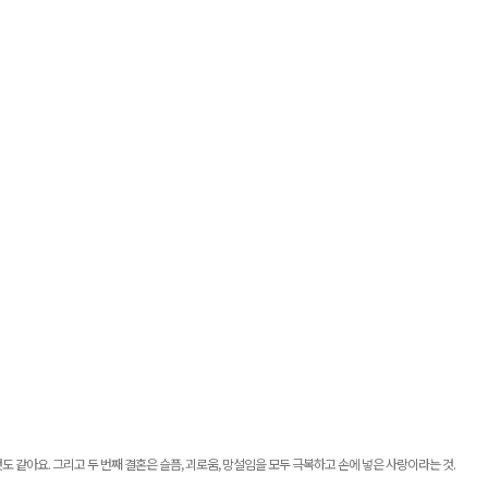
것도 같아요
.
그리고 두 번째 결혼은 슬픔, 괴로움, 망설임을 모두 극복하고 손에 넣은 사랑이라는 것
.