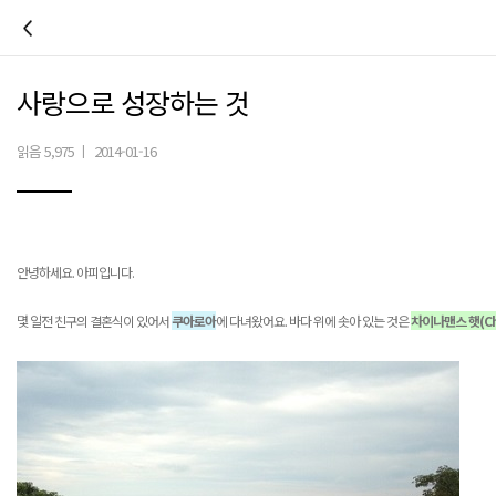
이전
사랑으로 성장하는 것
읽음 5,975
|
2014-01-16
안녕하세요
.
아피입니다
.
몇 일전 친구의 결혼식이 있어서
쿠아로아
에 다녀왔어요
.
바다 위에 솟아 있는 것은
차이나맨스 햇
(C