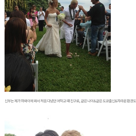
신부는 제가 하와이에 와서 처음 다녔던 어학교 때 친구로
,
같은 나이
&
같은 도쿄출신
&
자라온 환경도