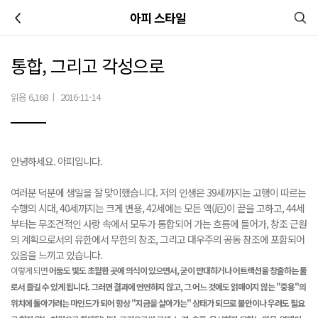
이전
아피 스타일
통합, 그리고 각성으로
읽음 6,168
|
2016-11-14
안녕하세요. 아피입니다.
여러분 덕분에 생일을 잘 맞이했습니다. 저의 인생은 39세까지는 고행이 따르는
수행의 시대, 40세까지는 크게 변용, 42세에는 모든 액(厄)이 끝을 고하고, 44세
부터는 무조건적인 사랑 속에서 모두가 통합되어 가는 흐름에 들어가, 창조 근원
의 계획으로서의 유한에서 무한의 창조, 그리고 대우주의 공동 창조에 포함되어
있음을 느끼고 있습니다.
이렇게 되면
어둠도 빛도 초월한 곳에 의식이 있으면서, 굳이 반대하거나 어트랙션을 창출하는 툴
로서 즐길 수 있게 됩니다. 그러면 결과에 연연하지 않고, 그 어느 것에도 얽매이지 않는 "중용"의
위치에 돌아가려는 마인드가 되어 항상 "지금을 살아가는" 상태가 되므로 불안이나 우려도 필요