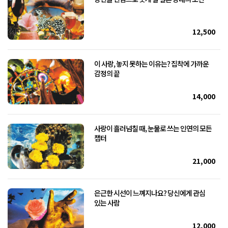
12,500
이 사랑, 놓지 못하는 이유는? 집착에 가까운
감정의 끝
14,000
사랑이 흘러넘칠 때, 눈물로 쓰는 인연의 모든
챕터
21,000
은근한 시선이 느껴지나요? 당신에게 관심
있는 사람
12,000