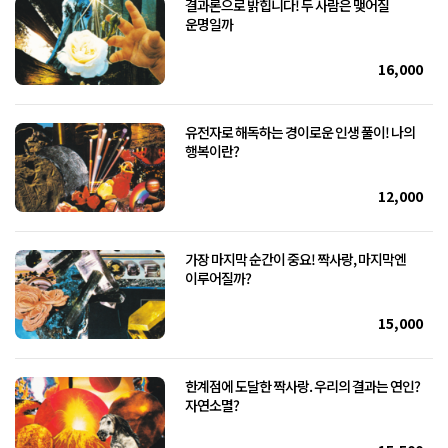
결과론으로 밝힙니다! 두 사람은 맺어질
운명일까
16,000
유전자로 해독하는 경이로운 인생 풀이! 나의
행복이란?
12,000
가장 마지막 순간이 중요! 짝사랑, 마지막엔
이루어질까?
15,000
한계점에 도달한 짝사랑. 우리의 결과는 연인?
자연소멸?