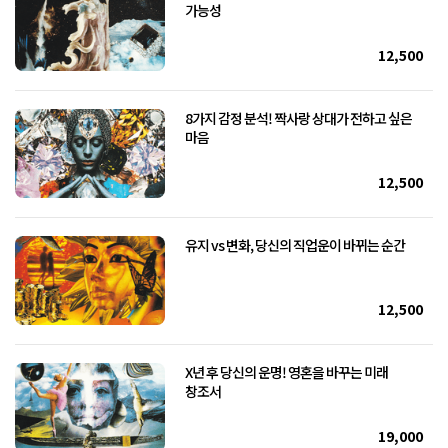
가능성
12,500
8가지 감정 분석! 짝사랑 상대가 전하고 싶은
마음
12,500
유지 vs 변화, 당신의 직업운이 바뀌는 순간
12,500
X년 후 당신의 운명! 영혼을 바꾸는 미래
창조서
19,000