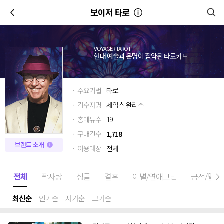
이전
보이저 타로
VOYAGER TAROT
현대 예술과 운명이 집약된 타로카드
· 주요기법
타로
· 감수자명
제임스 완리스
· 총메뉴수
19
· 구매건수
1,718
브랜드 소개
· 이용대상
전체
전체
짝사랑
싱글
결혼
이별/연애고민
금전/일
최신순
인기순
저가순
고가순