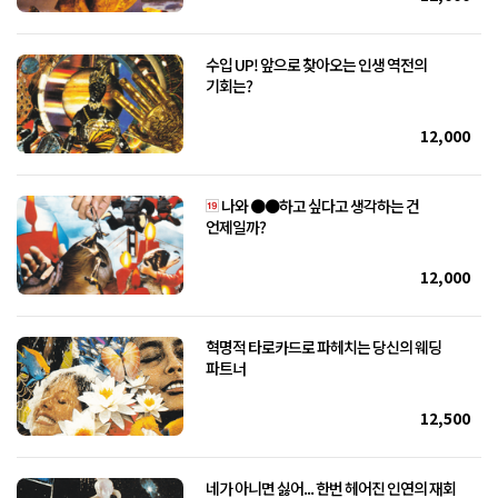
수입 UP! 앞으로 찾아오는 인생 역전의
기회는?
12,000
나와 ●●하고 싶다고 생각하는 건
언제일까?
12,000
혁명적 타로카드로 파헤치는 당신의 웨딩
파트너
12,500
네가 아니면 싫어... 한번 헤어진 인연의 재회