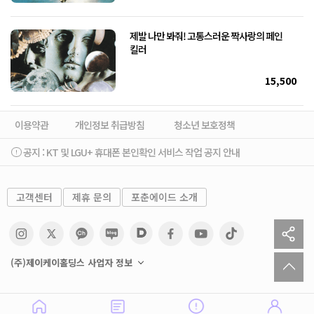
제발 나만 봐줘! 고통스러운 짝사랑의 페인
킬러
15,500
이용약관
개인정보 취급방침
청소년 보호정책
공지 :
KT 및 LGU+ 휴대폰 본인확인 서비스 작업 공지 안내
고객센터
제휴 문의
포춘에이드 소개
sh
to
(주)제이케이홀딩스 사업자 정보