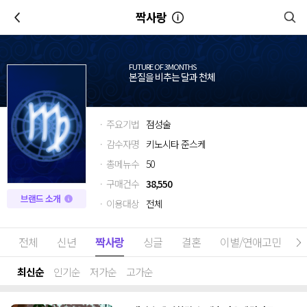
이전
짝사랑
FUTURE OF 3MONTHS
본질을 비추는 달과 천체
· 주요기법
점성술
· 감수자명
키노시타 준스케
· 총메뉴수
50
· 구매건수
38,550
브랜드 소개
· 이용대상
전체
전체
신년
짝사랑
싱글
결혼
이별/연애고민
최신순
인기순
저가순
고가순