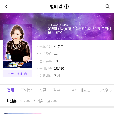
이전
별의 길
THE WAY OF STAR
운명의 성독(星讀)점성술 하늘의 별을 읽고 인생
을 안내하다!
· 주요기법
점성술
· 감수자명
료
· 총메뉴수
18
· 구매건수
16,420
브랜드 소개
· 이용대상
전체
전체
짝사랑
싱글
결혼
이별/연애고민
금전/일
최신순
인기순
저가순
고가순