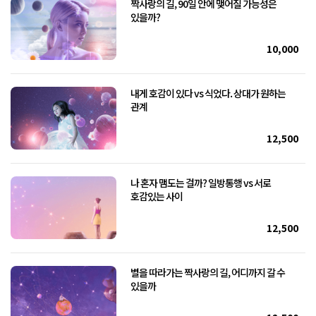
짝사랑의 길, 90일 안에 맺어질 가능성은
있을까?
10,000
내게 호감이 있다 vs 식었다. 상대가 원하는
관계
12,500
나 혼자 맴도는 걸까? 일방통행 vs 서로
호감있는 사이
12,500
별을 따라가는 짝사랑의 길, 어디까지 갈 수
있을까