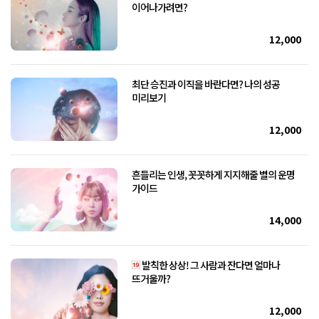
이어나가려면?
12,000
최단 승진과 이직을 바란다면? 나의 성공
미리보기
12,000
흔들리는 인생, 꼿꼿하게 지지해줄 별의 운명
가이드
14,000
발칙한 상상! 그 사람과 잔다면 얼마나
뜨거울까?
12,000