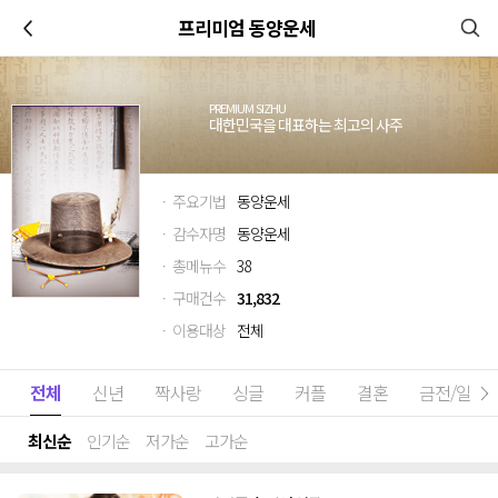
이전
프리미엄 동양운세
PREMIUM SIZHU
대한민국을 대표하는 최고의 사주
· 주요기법
동양운세
· 감수자명
동양운세
· 총메뉴수
38
· 구매건수
31,832
· 이용대상
전체
전체
신년
짝사랑
싱글
커플
결혼
금전/일
최신순
인기순
저가순
고가순