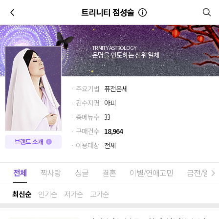
이전
트리니티 점성술
TRINITY ASTROLOGY
운명을 인도하는 삼위 일체
· 주요기법
퓨전운세
· 감수자명
아피
· 총메뉴수
33
· 구매건수
18,964
브랜드 소개
· 이용대상
전체
전체
짝사랑
싱글
결혼
이별/연애고민
금전/일
최신순
인기순
저가순
고가순