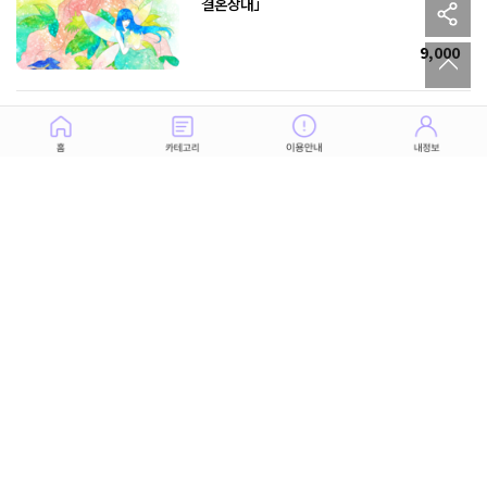
sh
결혼상대」
to
9,000
고독이여 안녕! 당신이 독신이었던 이유,
약속된 결혼
9,000
당신의 안에 잠든 재능, 비즈니스 능력, 영혼을
빛내는 천직
11,000
결혼으로 상처받은 나... 한번 더 행복해질
찬스는 언제 올까
6,000