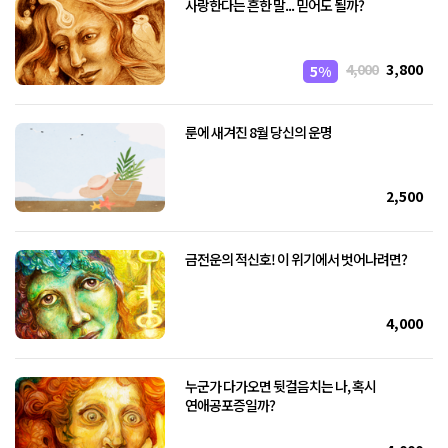
사랑한다는 흔한 말... 믿어도 될까?
4,000
3,800
5%
룬에 새겨진 8월 당신의 운명
2,500
금전운의 적신호! 이 위기에서 벗어나려면?
4,000
누군가 다가오면 뒷걸음치는 나, 혹시
연애공포증일까?