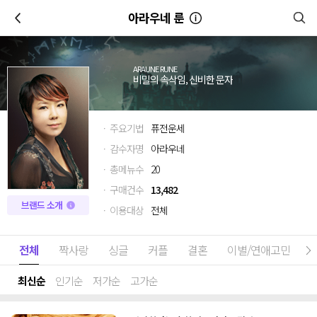
이전
아라우네 룬
ARAUNE RUNE
비밀의 속삭임, 신비한 문자
· 주요기법
퓨전운세
· 감수자명
아라우네
· 총메뉴수
20
· 구매건수
13,482
브랜드 소개
· 이용대상
전체
전체
짝사랑
싱글
커플
결혼
이별/연애고민
최신순
인기순
저가순
고가순