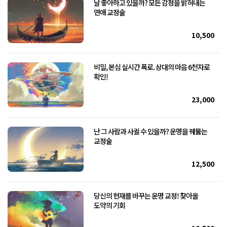
날 좋아하고 있을까? 모든 감정을 밝혀내는
연애 교정술
10,500
비밀, 본심 실시간 폭로. 상대의 마음 6천자로
확인!
23,000
난 그 사람과 사귈 수 있을까? 운명을 꿰뚫는
교정술
12,500
당신의 현재를 바꾸는 운명 교정! 찾아올
도약의 기회