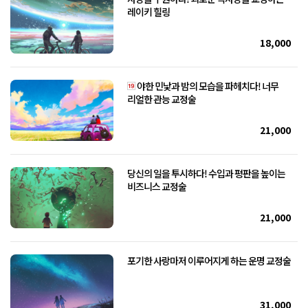
레이키 힐링
18,000
야한 민낯과 밤의 모습을 파헤치다! 너무
리얼한 관능 교정술
21,000
당신의 일을 투시하다! 수입과 평판을 높이는
비즈니스 교정술
21,000
포기한 사랑마저 이루어지게 하는 운명 교정술
31,000