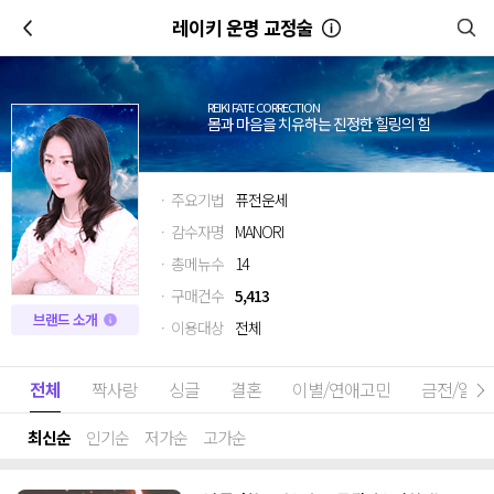
이전
레이키 운명 교정술
REIKI FATE CORRECTION
몸과 마음을 치유하는 진정한 힐링의 힘
· 주요기법
퓨전운세
· 감수자명
MANORI
· 총메뉴수
14
· 구매건수
5,413
브랜드 소개
· 이용대상
전체
전체
짝사랑
싱글
결혼
이별/연애고민
금전/일
최신순
인기순
저가순
고가순