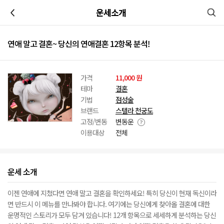
이전
운세소개
연애 말고 결혼~ 당신의 연애결혼 12항목 분석!
가격
11,000 원
테마
결혼
기법
점성술
브랜드
스텔라 천궁도
고정/변동
변동운
이용대상
전체
운세 소개
이젠 연애에 지쳤다면 연애 말고 결혼을 확인하세요! 특히 당신이 현재 독신이라
면 반드시 이 메뉴를 만나봐야 합니다. 여기에는 당신에게 찾아올 결혼에 대한
운명적인 스토리가 모두 담겨 있습니다! 12개 항목으로 세세하게 분석하는 당신