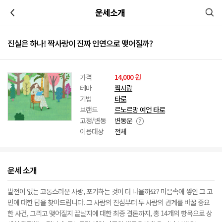
이전
운세소개
진실은 하나! 짝사랑이 진짜 인연으로 맺어질까?
가격
14,000 원
테마
짝사랑
기법
타로
브랜드
르노르망 예언 타로
고정/변동
변동운
이용대상
전체
운세 소개
발전이 없는 고통스러운 사랑, 포기하는 것이 더 나을까요? 마음속에 쌓인 그 고
민에 대한 답을 찾아드립니다. 그 사람의 진심부터 두 사람의 관계를 바꿀 중요
한 사건, 그리고 맺어질지 끝날지에 대한 최종 결론까지, 총 14개의 항목으로 상