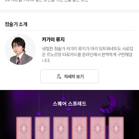
점술가 소개
카가미 류지
냉철한 점술가 카가미 류지가 마리 앙트와네트도 사로잡
은 르노르망 타로카드를 온라인에서 완벽하게 구현해냅
니다.
자세히 보기
스퀘어 스프레드