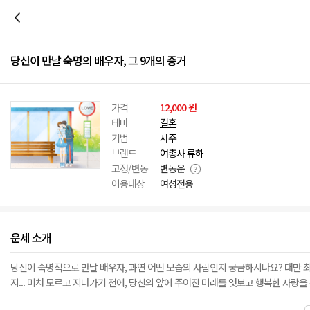
이전
당신이 만날 숙명의 배우자, 그 9개의 증거
가격
12,000 원
테마
결혼
기법
사주
브랜드
여총사 류하
고정/변동
변동운
이용대상
여성전용
운세 소개
당신이 숙명적으로 만날 배우자, 과연 어떤 모습의 사람인지 궁금하시나요? 대만 최고
지... 미처 모르고 지나가기 전에, 당신의 앞에 주어진 미래를 엿보고 행복한 사랑을