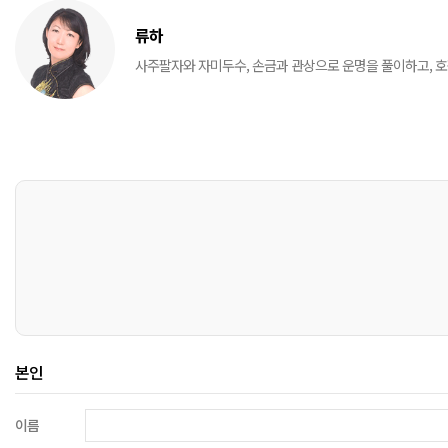
류하
사주팔자와 자미두수, 손금과 관상으로 운명을 풀이하고, 호
본인
이름