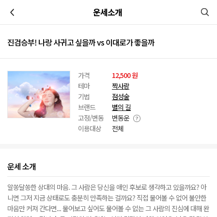
이전
운세소개
진검승부! 나랑 사귀고 싶을까 vs 이대로가 좋을까
가격
12,500 원
테마
짝사랑
기법
점성술
브랜드
별의 길
고정/변동
변동운
이용대상
전체
운세 소개
알쏭달쏭한 상대의 마음. 그 사람은 당신을 애인 후보로 생각하고 있을까요? 아
니면 그저 지금 상태로도 충분히 만족하는 걸까요? 직접 물어볼 수 없어 불안한
마음만 커져 간다면... 물어보고 싶어도 물어볼 수 없는 그 사람의 진심에 대해 완