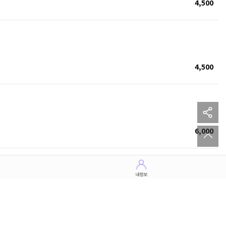
4,500
4,500
sh
to
6,000
6,000