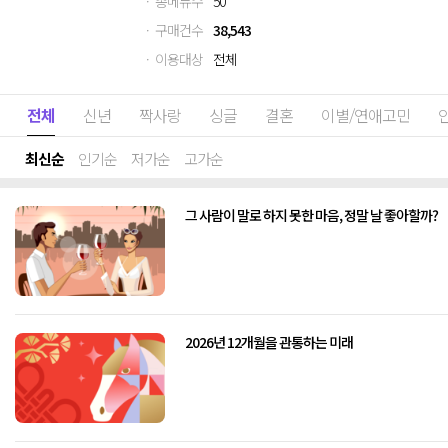
· 총메뉴수
50
· 구매건수
38,543
· 이용대상
전체
전체
신년
짝사랑
싱글
결혼
이별/연애고민
최신순
인기순
저가순
고가순
그 사람이 말로 하지 못한 마음, 정말 날 좋아할까?
2026년 12개월을 관통하는 미래