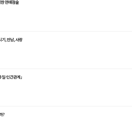
위한 연애점술
기, 만남, 사랑
연애·일·인간관계」
까?