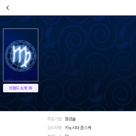
이전
브랜드 소개
· 주요기법
점성술
· 감수자명
키노시타 준스케