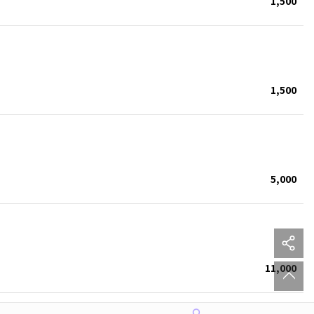
1,500
1,500
5,000
sh
to
11,000