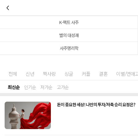
이전
K-팩트 사주
별의 대성괘
사주명리학
전체
신년
짝사랑
싱글
커플
결혼
이별/연애
최신순
인기순
저가순
고가순
돈이 중요한 세상! 나만의 투자/저축 승리 요정은?