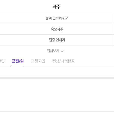
사주
흑백 밀리의 법력
숙요사주
길흉 연대기
전체보기
고민
금전/일
인생고민
전생/나의본질