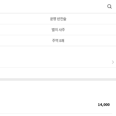
운명 반전술
별의 사주
주역 8괘
14,000