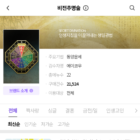
이전
비전추명술
SECRET DIVINATION
인생지침을 이끌어내는 생일관법
· 주요기법
동양운세
· 감수자명
에이코우
· 총메뉴수
22
· 구매건수
21,524
브랜드 소개
· 이용대상
전체
전체
짝사랑
싱글
결혼
금전/일
인생고민
전
최신순
인기순
저가순
고가순