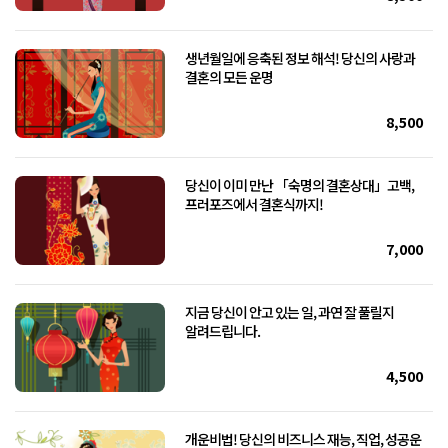
생년월일에 응축된 정보 해석! 당신의 사랑과
결혼의 모든 운명
8,500
당신이 이미 만난 「숙명의 결혼상대」고백,
프러포즈에서 결혼식까지!
7,000
지금 당신이 안고 있는 일, 과연 잘 풀릴지
알려드립니다.
4,500
개운비법! 당신의 비즈니스 재능, 직업, 성공운