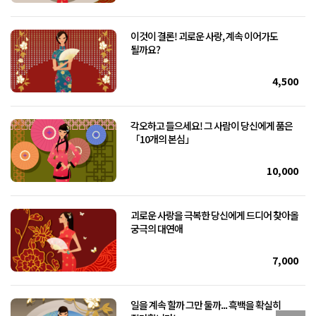
이것이 결론! 괴로운 사랑, 계속 이어가도
될까요?
4,500
각오하고 들으세요! 그 사람이 당신에게 품은
「10개의 본심」
10,000
괴로운 사랑을 극복한 당신에게 드디어 찾아올
궁극의 대연애
7,000
일을 계속 할까 그만 둘까... 흑백을 확실히