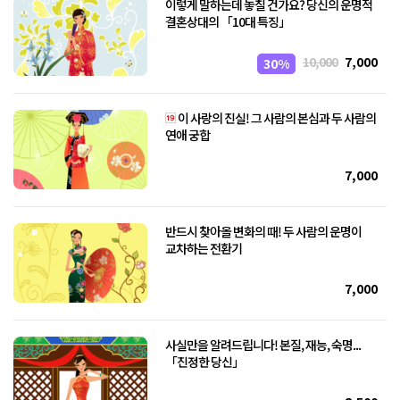
이렇게 말하는데 놓칠 건가요? 당신의 운명적
결혼상대의 「10대 특징」
10,000
7,000
30%
이 사랑의 진실! 그 사람의 본심과 두 사람의
연애 궁합
7,000
반드시 찾아올 변화의 때! 두 사람의 운명이
교차하는 전환기
7,000
사실만을 알려드립니다! 본질, 재능, 숙명...
「진정한 당신」