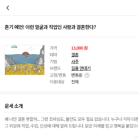
이전
혼기 예언! 이런 얼굴과 직업인 사람과 결혼한다?
가격
13,000 원
테마
결혼
기법
사주
브랜드
길흉 연대기
고정/변동
변동운
이용대상
전체
운세 소개
왜 나만 결혼 못할까... 그런 조바심도, 불안도 모두 필요 없습니다. 누구나 각자 
그 외모와 직업, 수입, 인성에 대해 알려 드립니다. 밝은 미래를 믿고 행복을 붙잡으