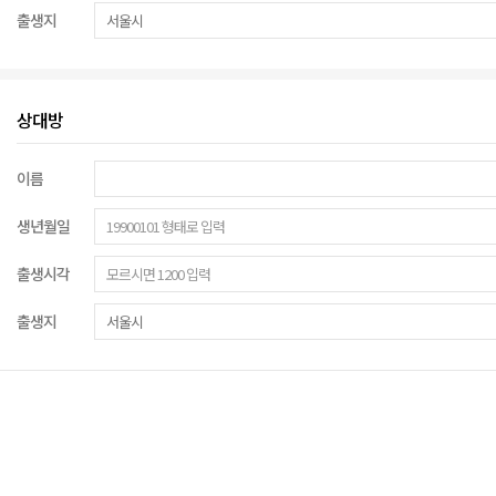
출생지
상대방
이름
생년월일
출생시각
출생지