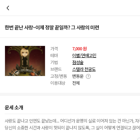
이전
한번 끝난 사랑~이제 정말 끝일까? 그 사람의 미련
가격
7,000 원
테마
이별/연애고민
기법
점성술
브랜드
스텔라 천궁도
고정/변동
변동운
이용대상
전체
운세 소개
사랑도 끝나고 인연도 끝났는데... 어디선가 운명의 실로 이어져 있는 건 아닌가, 
당신의 소중한 시간과 사랑이 헛되이 끝나지 않도록, 그 실이 어떻게 연결되고 끊