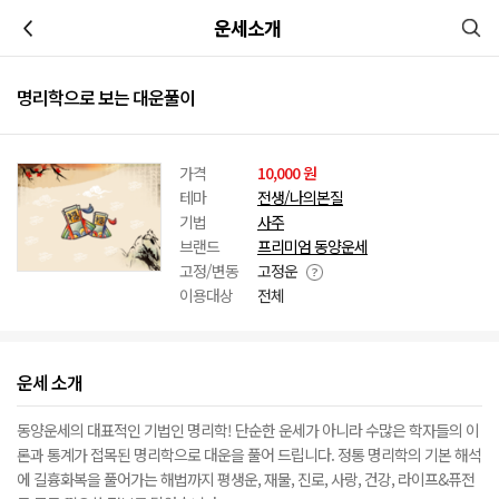
이전
운세소개
명리학으로 보는 대운풀이
가격
10,000 원
테마
전생/나의본질
기법
사주
브랜드
프리미엄 동양운세
고정/변동
고정운
이용대상
전체
운세 소개
동양운세의 대표적인 기법인 명리학! 단순한 운세가 아니라 수많은 학자들의 이
론과 통계가 접목된 명리학으로 대운을 풀어 드립니다. 정통 명리학의 기본 해석
에 길흉화복을 풀어가는 해법까지 평생운, 재물, 진로, 사랑, 건강, 라이프&퓨전