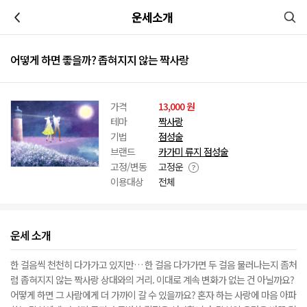
이전
운세소개
어떻게 하면 좋을까? 좁혀지지 않는 짝사랑
가격
13,000 원
테마
짝사랑
기법
점성술
브랜드
카가미 류지 점성술
고정/변동
고정운
이용대상
전체
운세 소개
한 걸음씩 천천히 다가가고 있지만… 한 걸음 다가가면 두 걸음 물러나는지 좀처
럼 좁혀지지 않는 짝사랑 상대와의 거리. 이대로 계속 변화가 없는 건 아닐까요?
어떻게 하면 그 사람에게 더 가까이 갈 수 있을까요? 혼자 하는 사랑에 마음 아파