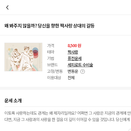
이전
왜 봐주지 않을까? 당신을 향한 짝사랑 상대의 갈등
가격
8,500 원
테마
짝사랑
기법
퓨전운세
브랜드
세피로트 수비술
고정/변동
변동운
이용대상
전체
운세 소개
이토록 사랑하는데도 관계는 왜 제자리일까요? 어쩌면 그 사람은 지금의 관계에 만족
다면, 지금 그 사람과의 사랑을 한 걸음 더 깊이 이어갈 수 있을 것입니다. 당신에게