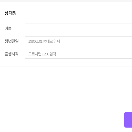
상대방
이름
생년월일
출생시각