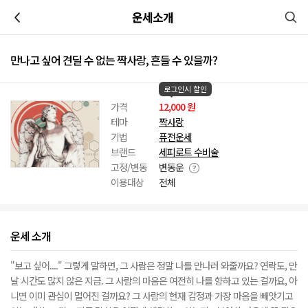
이전
운세소개
만나고 싶어 견딜 수 없는 짝사랑, 흔들 수 있을까?
로그인시 할인
가격
12,000 원
테마
짝사랑
기법
퓨전운세
브랜드
세피로트 수비술
고정/변동
변동운
이용대상
전체
운세 소개
"보고 싶어...." 그렇게 말하면, 그 사람은 정말 나를 만나러 와줄까요? 연락도, 만
날 시간도 많지 않은 지금. 그 사람의 마음은 여전히 나를 향하고 있는 걸까요, 아
니면 이미 관심이 멀어진 걸까요? 그 사람의 현재 감정과 가장 마음을 빼앗기고