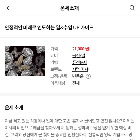
이전
운세소개
안정적인 미래로 인도하는 일&수입 UP 가이드
가격
21,000 원
테마
금전/일
기법
퓨전운세
브랜드
샤먼 미샤
고정/변동
변동운
이용대상
전체
운세 소개
지금 겪고 있는 직장이나 일에 대한 고민, 혼자서 끌어안고 있진 않나요? 이제는
미샤의 비전으로 해답을 찾아보세요. 원하는 성과와 보상을 얻기 위한 핵심 비
결, 그리고 당신에게 곧 찾아올 중요한 전환점까지, 전통적인 영적 기법으로 명