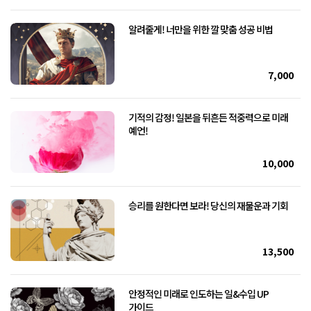
알려줄게! 너만을 위한 깔 맞춤 성공 비법
7,000
기적의 감정! 일본을 뒤흔든 적중력으로 미래
예언!
10,000
승리를 원한다면 보라! 당신의 재물운과 기회
13,500
안정적인 미래로 인도하는 일&수입 UP
가이드