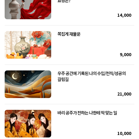
요정은?
14,000
쪽집게 재물운
9,000
우주 공간에 기록된 나의 수입/천직/성공의
갈림길
21,000
바리 공주가 전하는 나한테 딱 맞는 일
10,000