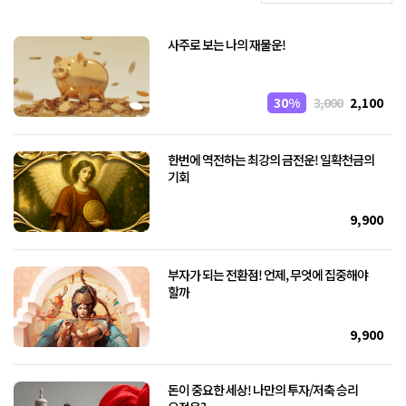
사주로 보는 나의 재물운!
30%
3,000
2,100
한번에 역전하는 최강의 금전운! 일확천금의
기회
9,900
부자가 되는 전환점! 언제, 무엇에 집중해야
할까
9,900
돈이 중요한 세상! 나만의 투자/저축 승리