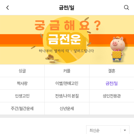
이전
금전/일
싱글
커플
결혼
짝사랑
이별/연애고민
금전/일
인생고민
전생/나의 본질
성인전용관
주간/월간운세
신년운세