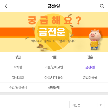
이전
금전/일
싱글
커플
결혼
짝사랑
이별/연애고민
금전/일
인생고민
전생/나의 본질
성인전용관
주간/월간운세
신년운세