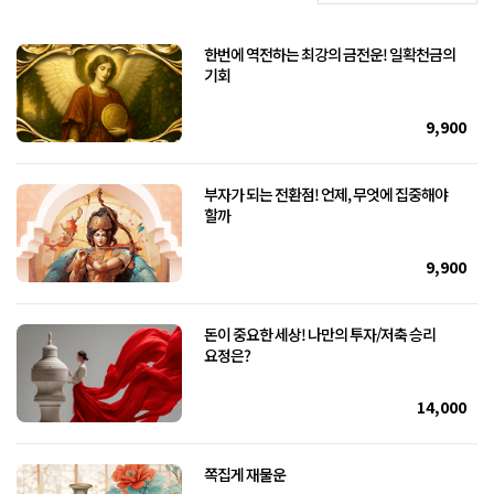
한번에 역전하는 최강의 금전운! 일확천금의
기회
9,900
부자가 되는 전환점! 언제, 무엇에 집중해야
할까
9,900
돈이 중요한 세상! 나만의 투자/저축 승리
요정은?
14,000
쪽집게 재물운