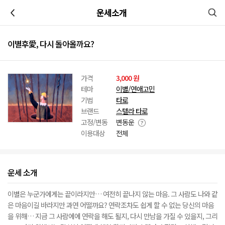
이전
운세소개
이별후愛, 다시 돌아올까요?
가격
3,000 원
테마
이별/연애고민
기법
타로
브랜드
스텔라 타로
고정/변동
변동운
이용대상
전체
운세 소개
이별은 누군가에게는 끝이라지만… 여전히 끝나지 않는 마음. 그 사람도 나와 같
은 마음이길 바라지만 과연 어떨까요? 연락조차도 쉽게 할 수 없는 당신의 마음
을 위해… 지금 그 사람에에 연락을 해도 될지, 다시 만남을 가질 수 있을지, 그리