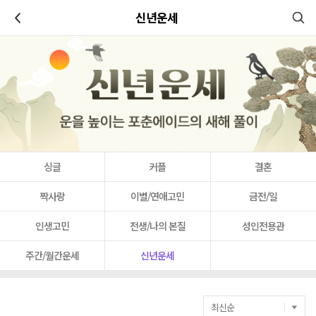
이전
신년운세
싱글
커플
결혼
짝사랑
이별/연애고민
금전/일
인생고민
전생/나의 본질
성인전용관
주간/월간운세
신년운세