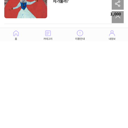
sh
차가울까?
to
1,000
밀당의 고수 되기. 내가 데이트하자고 해도
괜찮을까?
1,000
그 사람의 연인이 될 날, 과연 앞으로
찾아올까?
1,000
이제 와서 좋다고 할 수 없는 관계, 그 사람에게
고백한다면?
1,000