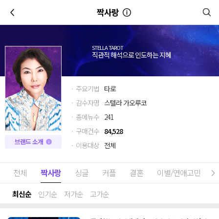
이전
짝사랑
STELLA TAROT
직관적 해석으로 인도하는 지혜
· 주요기법
타로
· 감수자명
스텔라 가오루코
· 총메뉴수
241
· 구매건수
84,528
브랜드 소개
· 이용대상
전체
전체
짝사랑
싱글
커플
결혼
이별/연애고민
최신순
인기순
저가순
고가순