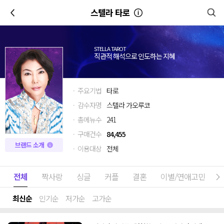
이전
스텔라 타로
STELLA TAROT
직관적 해석으로 인도하는 지혜
· 주요기법
타로
· 감수자명
스텔라 가오루코
· 총메뉴수
241
· 구매건수
84,455
브랜드 소개
· 이용대상
전체
전체
짝사랑
싱글
커플
결혼
이별/연애고민
최신순
인기순
저가순
고가순