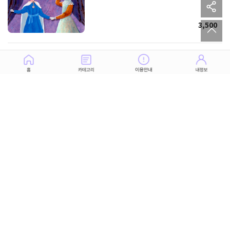
sh
to
3,500
그 사람의 스킨십, 내게 마음이 있다고
의식해도 될까?
1,000
사랑은 부메랑! 다시 그에게 사랑 받으려면?
1,000
사랑은 투쟁! 나와 라이벌, 그 사람이 좋아하는
건 누구?
1,000