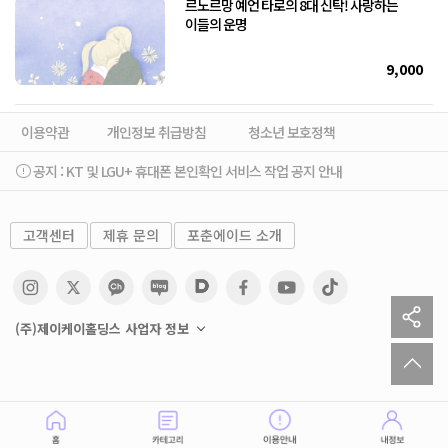
르노르망 예언 타로의 8대 신탁! 사랑하는
이들의 운명
9,000
이용약관
개인정보 취급방침
청소년 보호정책
공지 :
KT 및 LGU+ 휴대폰 본인확인 서비스 작업 공지 안내
고객센터
제휴 문의
포춘에이드 소개
sh
(주)제이케이홀딩스 사업자 정보
to