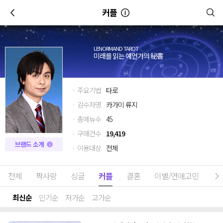
이전
커플
LENORMAND TAROT
미래를 읽는 예언가의 秘書
· 주요기법
타로
· 감수자명
카가미 류지
· 총메뉴수
45
· 구매건수
19,419
브랜드 소개
· 이용대상
전체
전체
짝사랑
싱글
커플
결혼
이별/연애고민
금
최신순
인기순
저가순
고가순