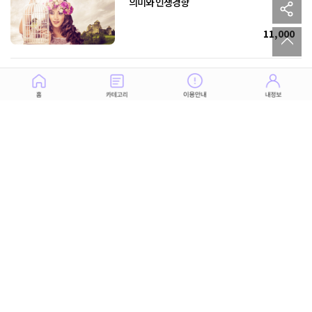
sh
의미와 인생경향
to
11,000
만남에서 결혼까지 모든 것~ 당신의 결혼에
대한 모든 일정
7,000
이용약관
개인정보 취급방침
청소년 보호정책
공지 :
KT 및 LGU+ 휴대폰 본인확인 서비스 작업 공지 안내
고객센터
제휴 문의
포춘에이드 소개
(주)제이케이홀딩스 사업자 정보