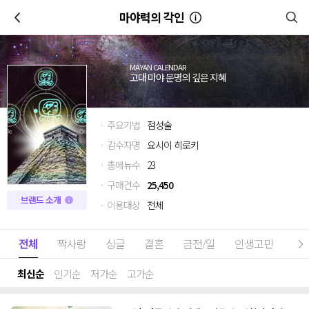
이전
마야력의 각인
MAYAN CALENDAR
고대 마야 문명의 깊은 지혜
· 주요기법
점성술
· 감수자명
요시이 히로키
· 총메뉴수
23
· 구매건수
25,450
브랜드 소개
· 이용대상
전체
전체
짝사랑
싱글
결혼
금전/일
인생고민
전
최신순
인기순
저가순
고가순