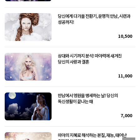
당신에게 다가올 전환기, 운명적 만남, 시련과
성공까지!
10,500
상대와 시기까지 분석! 마야력에 새겨진
당신의 사랑과 결혼
11,000
만남에서 영원을 맹세하는 날! 당신의
독신생활이 끝나는 때
7,000
마야의 지혜로 해석하는 본질, 재능, 태어난