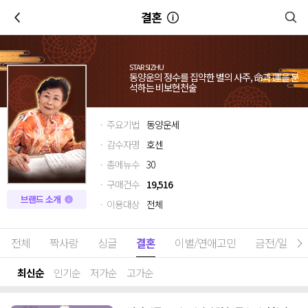
이전
결혼
STAR SIZHU
동양운의 정수를 집약한 별의 사주, 命과 運을 분
석하는 비보현천술
· 주요기법
동양운세
· 감수자명
호센
· 총메뉴수
30
· 구매건수
19,516
브랜드 소개
· 이용대상
전체
전체
짝사랑
싱글
결혼
이별/연애고민
금전/일
최신순
인기순
저가순
고가순