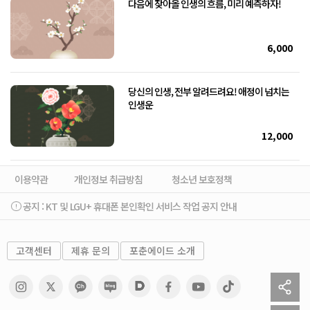
다음에 찾아올 인생의 흐름, 미리 예측하자!
6,000
당신의 인생, 전부 알려드려요! 애정이 넘치는
인생운
12,000
이용약관
개인정보 취급방침
청소년 보호정책
공지 :
KT 및 LGU+ 휴대폰 본인확인 서비스 작업 공지 안내
고객센터
제휴 문의
포춘에이드 소개
sh