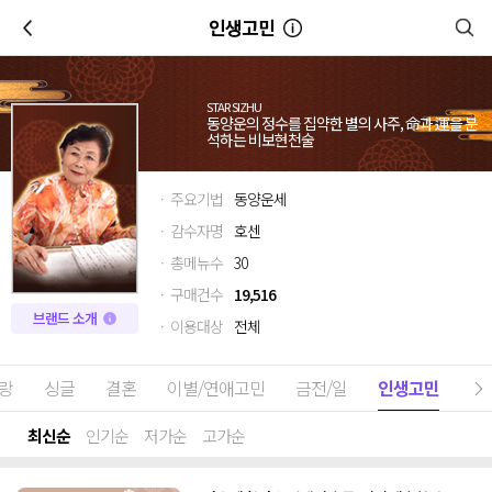
이전
인생고민
STAR SIZHU
동양운의 정수를 집약한 별의 사주, 命과 運을 분
석하는 비보현천술
· 주요기법
동양운세
· 감수자명
호센
· 총메뉴수
30
· 구매건수
19,516
브랜드 소개
· 이용대상
전체
랑
싱글
결혼
이별/연애고민
금전/일
인생고민
최신순
인기순
저가순
고가순