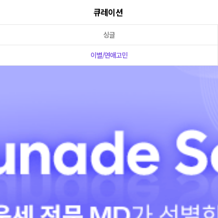
큐레이션
싱글
이별/연애고민