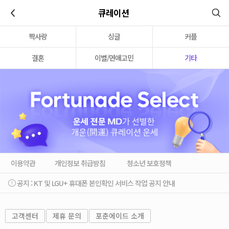
이전
큐레이션
짝사랑
싱글
커플
결혼
이별/연애고민
기타
이용약관
개인정보 취급방침
청소년 보호정책
공지 :
KT 및 LGU+ 휴대폰 본인확인 서비스 작업 공지 안내
고객센터
제휴 문의
포춘에이드 소개