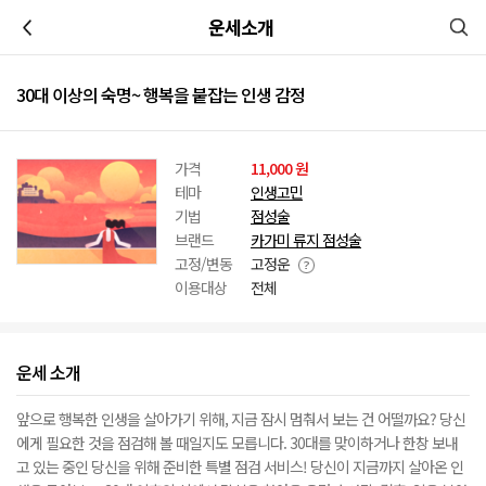
이전
운세소개
30대 이상의 숙명~ 행복을 붙잡는 인생 감정
가격
11,000 원
테마
인생고민
기법
점성술
브랜드
카가미 류지 점성술
고정/변동
고정운
이용대상
전체
운세 소개
앞으로 행복한 인생을 살아가기 위해, 지금 잠시 멈춰서 보는 건 어떨까요? 당신
에게 필요한 것을 점검해 볼 때일지도 모릅니다. 30대를 맞이하거나 한창 보내
고 있는 중인 당신을 위해 준비한 특별 점검 서비스! 당신이 지금까지 살아온 인