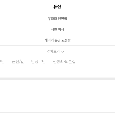
퓨전
우라라 인연법
샤먼 미샤
레이키 운명 교정술
전체보기
고민
금전/일
인생고민
전생/나의본질