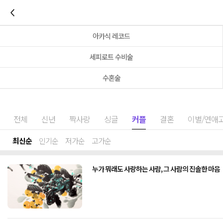
이전
아카식 레코드
세피로트 수비술
수혼술
전체
신년
짝사랑
싱글
커플
결혼
이별/연애
최신순
인기순
저가순
고가순
누가 뭐래도 사랑하는 사람, 그 사람의 진솔한 마음