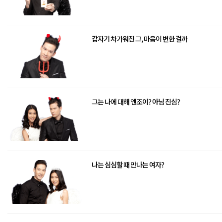
갑자기 차가워진 그, 마음이 변한 걸까
그는 나에 대해 엔조이? 아님 진심?
나는 심심할 때 만나는 여자?